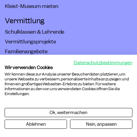
Kleist-Museum mieten
Vermittlung
Schulklassen & Lehrende
Vermittlungsprojekte
Familienangebote
Inklusive Angebote
Datenschutzbestimmungen
Wir verwenden Cookies
Kleist am Theater
Wir können diese zur Analyse unserer Besucherdaten platzieren, um
unsere Webseite zu verbessern, personalisierte Inhalte anzuzeigen und
Sammlungen
Ihnen ein großartiges Webseiten-Erlebnis zu bieten. Für weitere
Informationen zu den von uns verwendeten Cookies öffnen Sie die
Einstellungen.
Sammlung/Archiv
Bibliothek
Ok, weitermachen
Forschung
Ablehnen
Nein, anpassen
Shop