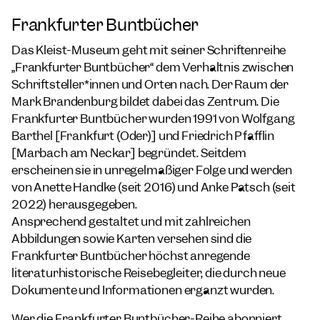
Frankfurter Buntbücher
Das Kleist-Museum geht mit seiner Schriftenreihe
„
Frankfurter Buntbücher
“ dem Verhältnis zwischen
Schriftsteller*innen und Orten nach. Der Raum der
Mark Brandenburg bildet dabei das Zentrum. Die
Frankfurter Buntbücher
wurden 1991 von Wolfgang
Barthel [Frankfurt (Oder)] und Friedrich Pfäfflin
[Marbach am Neckar] begründet. Seitdem
erscheinen sie in unregelmäßiger Folge und werden
von Anette Handke (seit 2016) und Anke Pätsch (seit
2022) herausgegeben.
Ansprechend gestaltet und mit zahlreichen
Abbildungen sowie Karten versehen sind die
Frankfurter Buntbücher
höchst anregende
literaturhistorische Reisebegleiter, die durch neue
Dokumente und Informationen ergänzt wurden.
Wer die
Frankfurter Buntbücher
-Reihe abonniert,