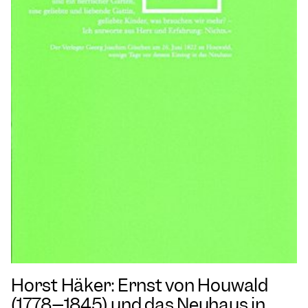
Horst Häker: Ernst von Houwald
(1778–1845) und das Neuhaus in