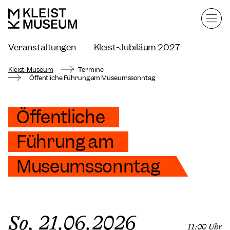
Veranstaltungen
Kleist-Jubiläum 2027
Kleist-Museum mieten
Kleist-Museum
Termine
Öffentliche Führung am Museumssonntag
Öffentliche
Führung am
Museumssonntag
So, 21.06.2026
11:00 Uhr