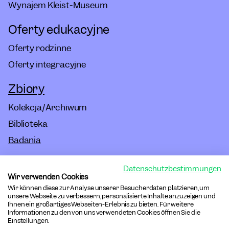
Wynajem Kleist-Museum
Oferty edukacyjne
Oferty rodzinne
Oferty integracyjne
Zbiory
Kolekcja/Archiwum
Biblioteka
Badania
Datenschutzbestimmungen
Impressum
Wir verwenden Cookies
Wir können diese zur Analyse unserer Besucherdaten platzieren, um
Regulamin Domu
unsere Webseite zu verbessern, personalisierte Inhalte anzuzeigen und
Ihnen ein großartiges Webseiten-Erlebnis zu bieten. Für weitere
Informationen zu den von uns verwendeten Cookies öffnen Sie die
Dostępność
Einstellungen.