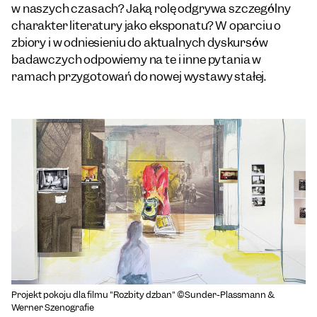
w naszych czasach? Jaką rolę odgrywa szczególny
charakter literatury jako eksponatu? W oparciu o
zbiory i w odniesieniu do aktualnych dyskursów
badawczych odpowiemy na te i inne pytania w
ramach przygotowań do nowej wystawy stałej.
Projekt pokoju dla filmu "Rozbity dzban" ©Sunder-Plassmann &
Werner Szenografie