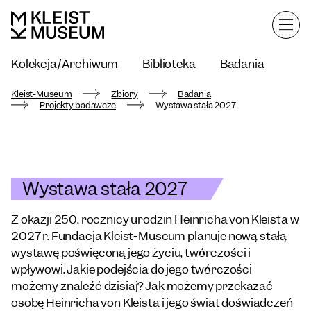
Kolekcja/Archiwum
Biblioteka
Badania
Kleist-Museum
Zbiory
Badania
Projekty badawcze
Wystawa stała 2027
Wystawa stała 2027
Z okazji 250. rocznicy urodzin Heinricha von Kleista w
2027 r. Fundacja Kleist-Museum planuje nową stałą
wystawę poświęconą jego życiu, twórczości i
wpływowi. Jakie podejścia do jego twórczości
możemy znaleźć dzisiaj? Jak możemy przekazać
osobę Heinricha von Kleista i jego świat doświadczeń