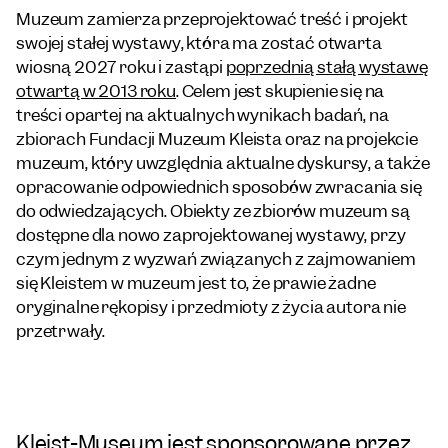
Muzeum zamierza przeprojektować treść i projekt
swojej stałej wystawy, która ma zostać otwarta
wiosną 2027 roku i zastąpi
poprzednią stałą wystawę
otwartą w 2013 roku
. Celem jest skupienie się na
treści opartej na aktualnych wynikach badań, na
zbiorach Fundacji Muzeum Kleista oraz na projekcie
muzeum, który uwzględnia aktualne dyskursy, a także
opracowanie odpowiednich sposobów zwracania się
do odwiedzających. Obiekty ze zbiorów muzeum są
dostępne dla nowo zaprojektowanej wystawy, przy
czym jednym z wyzwań związanych z zajmowaniem
się Kleistem w muzeum jest to, że prawie żadne
oryginalne rękopisy i przedmioty z życia autora nie
przetrwały.
Kleist-Museum jest sponsorowane przez