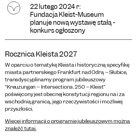
22 lutego 2024 r:
Fundacja Kleist-Museum
planuje nową wystawę stałą -
konkurs ogłoszony
Rocznica Kleista 2027
W oparciu o tematykę Kleista i historyczną specyfikę
miasta partnerskiego Frankfurt nad Odrą – Słubice,
transdyscyplinarny program jubileuszowy
"Kreuzungen – Intersections. 250 – Kleist"
poświęcony jest obecnej konstytucji regionu na i za
wschodnią granicą, jego rzeczywistości i możliwej
przyszłości.
Więcej informacji o programie jubileuszowym można
znaleźć tutaj.