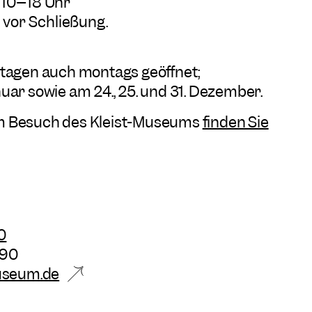
 10–18 Uhr
n vor Schließung.
rtagen auch montags geöffnet;
uar sowie am 24., 25. und 31. Dezember.
m Besuch des Kleist-Museums
finden Sie
0
-90
useum.de