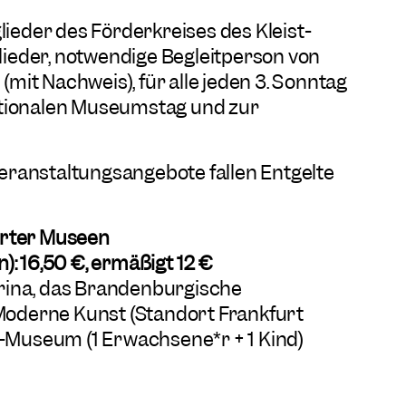
glieder des Förderkreises des Kleist-
eder, notwendige Begleitperson von
it Nachweis), für alle jeden 3. Sonntag
ationalen Museumstag und zur
ranstaltungsangebote fallen Entgelte
urter Museen
): 16,50 €, ermäßigt 12 €
rina, das Brandenburgische
derne Kunst (Standort Frankfurt
t-Museum (1 Erwachsene*r + 1 Kind)