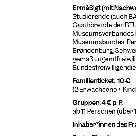
Ermäßigt (mit Nachwei
Studierende (auch B
Gasthörende der BTU 
Museumsverbandes B
Museumsbundes, Pers
Brandenburg, Schwer
gemäß Jugendfreiwill
Bundesfreiwilligendie
Familienticket: 10 €
(2 Erwachsene + Kind
Gruppen: 4 € p. P.
ab 11 Personen (über 
Inhaber*innen des Fr