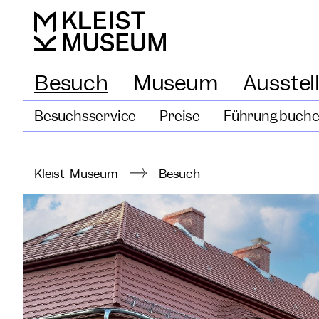
Besuch
Museum
Ausstel
Besuchsservice
Preise
Führung buch
Kleist-Museum
Besuch
Willkommen
...im einzigen Kleist
der Welt. Die ehemali
Garnisonschule und 