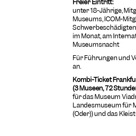
Freier Eintritt:
unter 18-Jährige, Mit
Museums, ICOM-Mitgli
Schwerbeschädigten (m
im Monat, am Intern
Museumsnacht
Für Führungen und Ve
an.
Kombi-Ticket Frankf
(3 Museen, 72 Stunden
für das Museum Viad
Landesmuseum für Mo
(Oder)) und das Kleis