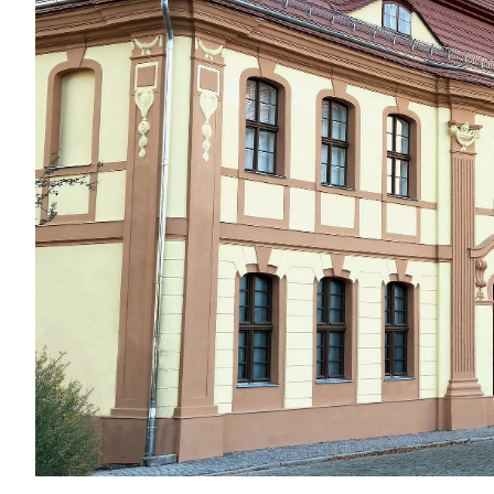
lichtdurchfluteter N
beherbergen die
Ausstellungen und
Sammlungen.