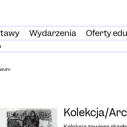
tawy
Wydarzenia
Oferty ed
a
hiwum
Kolekcja/Ar
Kolekcja zawiera skarb