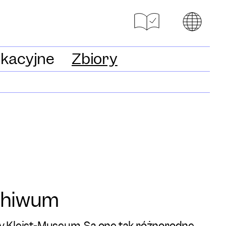
ukacyjne
Zbiory
chiwum
y Kleist-Museum. Są one tak różnorodne,