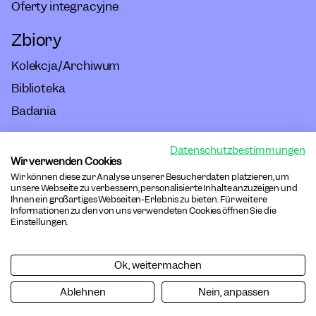
Oferty integracyjne
Zbiory
Kolekcja/Archiwum
Biblioteka
Badania
Datenschutzbestimmungen
Impressum
Wir verwenden Cookies
Wir können diese zur Analyse unserer Besucherdaten platzieren, um
Regulamin Domu
unsere Webseite zu verbessern, personalisierte Inhalte anzuzeigen und
Ihnen ein großartiges Webseiten-Erlebnis zu bieten. Für weitere
Informationen zu den von uns verwendeten Cookies öffnen Sie die
Dostępność
Einstellungen.
Ochrona danych
Ok, weitermachen
Pliki cookie
Ablehnen
Nein, anpassen