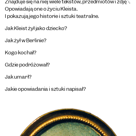
Znajduje się na niej wiele tekstów, przedmiotów i zdjęć.
Opowiadają one o życiu Kleista.
I pokazują jego historie i sztuki teatralne.
Jak Kleist żył jako dziecko?
Jak żył w Berlinie?
Kogo kochał?
Gdzie podróżował?
Jak umarł?
Jakie opowiadania i sztuki napisał?