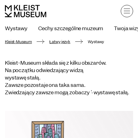
Wystawy
Cechy szczególne muzeum
Twoja wiz
Kontakt
Kleist-Museum
Łatwy język
Wystawy
Kleist-Museum składa się z kilku obszarów.
Na początku odwiedzający widzą
wystawę stałą.
Zawsze pozostaje ona taka sama.
Zwiedzający zawsze mogą zobaczyć wystawę stałą.