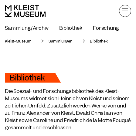
Sammlung/Archiv
Bibliothek
Forschung
Kleist-Museum
Sammlungen
Bibliothek
Bibliothek
Die Spezial- und Forschungsbibliothek des Kleist-
Museums widmet sich Heinrich von Kleist und seinem
zeitlichen Umfeld. Zusätzlich werden Werke von und
zu Franz Alexander von Kleist, Ewald Christian von
Kleist sowie Caroline und Friedrich de la Motte Fouqué
gesammelt und erschlossen.