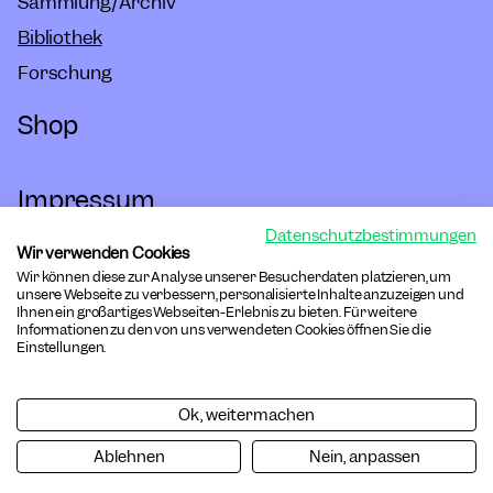
Sammlung/Archiv
Bibliothek
Forschung
Shop
Impressum
Datenschutzbestimmungen
Hausordnung
Wir verwenden Cookies
Wir können diese zur Analyse unserer Besucherdaten platzieren, um
Barrierefreiheit
unsere Webseite zu verbessern, personalisierte Inhalte anzuzeigen und
Ihnen ein großartiges Webseiten-Erlebnis zu bieten. Für weitere
Informationen zu den von uns verwendeten Cookies öffnen Sie die
Datenschutz
Einstellungen.
Cookies
Ok, weitermachen
AGB Online-Shop
Ablehnen
Nein, anpassen