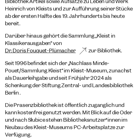
Bibliothek Artikel sowie Aufsätze zu Leben und Werk
Heinrich von Kleists und zur Aufführung seiner Stücke
ab der ersten Hälfte des 19. Jahrhunderts bis heute
bereit.
Darüber hinaus gehört die Sammlung „Kleist in
Klassikerausgaben“ von
Dr. Doris Fouquet-Plümacher
zur Bibliothek.
Seit 1996 befindet sich der „Nachlass Minde-
Pouet/Sammlung Kleist“ im Kleist-Museum, zunächst
als Dauerleihgabe und seit Frühjahr 2024 als
Schenkung der Stiftung Zentral- und Landesbibliothek
Berlin .
Die Präsenzbibliothek ist öffentlich zugänglich und
kann kostenfrei genutzt werden. Mit Blick auf die Oder
und nach Słubice stehen Bibliotheksnutzer*innen im
Neubau des Kleist-Museums PC-Arbeitsplätze zur
Verfügung.