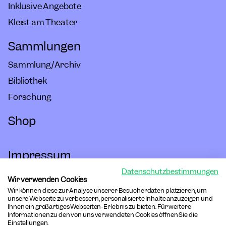
Inklusive Angebote
Kleist am Theater
Sammlungen
Sammlung/Archiv
Bibliothek
Forschung
Shop
Impressum
Datenschutzbestimmungen
Hausordnung
Wir verwenden Cookies
Wir können diese zur Analyse unserer Besucherdaten platzieren, um
Barrierefreiheit
unsere Webseite zu verbessern, personalisierte Inhalte anzuzeigen und
Ihnen ein großartiges Webseiten-Erlebnis zu bieten. Für weitere
Informationen zu den von uns verwendeten Cookies öffnen Sie die
Datenschutz
Einstellungen.