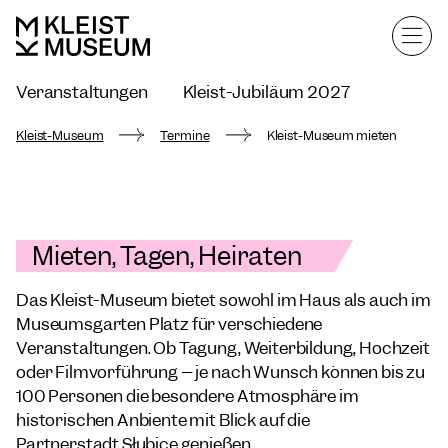
Veranstaltungen
Kleist-Jubiläum 2027
Kleist-Museum mieten
Kleist-Museum
Termine
Kleist-Museum mieten
Mieten, Tagen, Heiraten
Das Kleist-Museum bietet sowohl im Haus als auch im
Museumsgarten Platz für verschiedene
Veranstaltungen. Ob Tagung, Weiterbildung, Hochzeit
oder Filmvorführung – je nach Wunsch können bis zu
100 Personen die besondere Atmosphäre im
historischen Anbiente mit Blick auf die
Partnerstadt Słubice genießen.