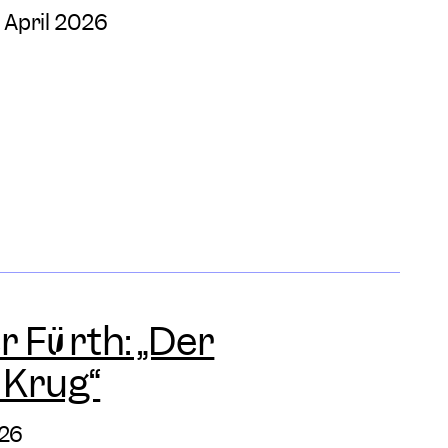
 April 2026
r Fürth: „Der
 Krug“
026