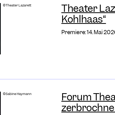
Theater Laza
©Theater Lazarett
Kohlhaas“
Premiere: 14. Mai 202
Forum Theat
©Sabine Haymann
zerbrochne