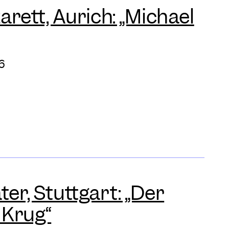
rett, Aurich: „Michael
6
er, Stuttgart: „Der
 Krug“