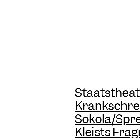
Staatstheat
Krankschre
Sokola/Spret
Kleists Fra