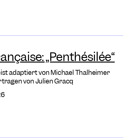
nçaise: „Penthésilée“
ist adaptiert von Michael Thalheimer
rtragen von Julien Gracq
26