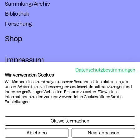
Sammlung/Archiv
Bibliothek
Forschung
Shop
Impressum
Datenschutzbestimmungen
Hausordnung
Wir verwenden Cookies
Wir können diese zur Analyse unserer Besucherdaten platzieren, um
Barrierefreiheit
unsere Webseite zu verbessern, personalisierte Inhalte anzuzeigen und
Ihnen ein großartiges Webseiten-Erlebnis zu bieten. Für weitere
Informationen zu den von uns verwendeten Cookies öffnen Sie die
Datenschutz
Einstellungen.
Cookies
Ok, weitermachen
AGB Online-Shop
Ablehnen
Nein, anpassen