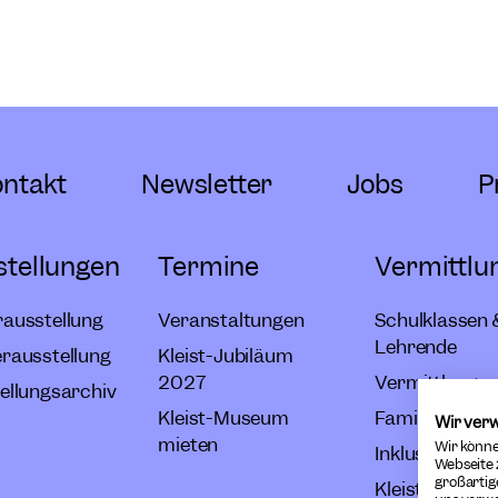
ntakt
Newsletter
Jobs
P
stellungen
Termine
Vermittlu
ausstellung
Veranstaltungen
Schulklassen 
Lehrende
rausstellung
Kleist-Jubiläum
2027
Vermittlungsp
ellungsarchiv
Kleist-Museum
Familienange
Wir ver
mieten
Wir könne
Inklusive Ang
Webseite 
großartig
Kleist am The