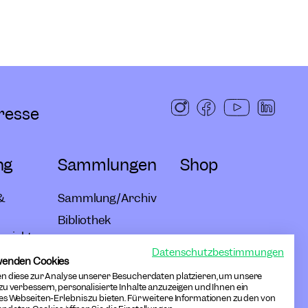
resse
ng
Sammlungen
Shop
&
Sammlung/Archiv
Bibliothek
rojekte
Forschung
Datenschutzbestimmungen
bote
wenden Cookies
n diese zur Analyse unserer Besucherdaten platzieren, um unsere
ebote
zu verbessern, personalisierte Inhalte anzuzeigen und Ihnen ein
es Webseiten-Erlebnis zu bieten. Für weitere Informationen zu den von
ater