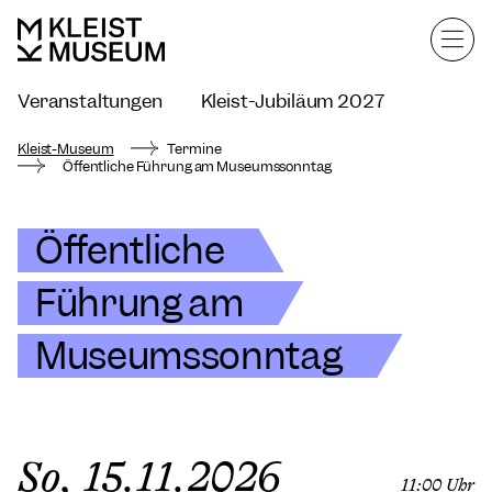
Veranstaltungen
Kleist-Jubiläum 2027
Kleist-Museum mieten
Kleist-Museum
Termine
Öffentliche Führung am Museumssonntag
Öffentliche
Führung am
Museumssonntag
So, 15.11.2026
11:00 Uhr