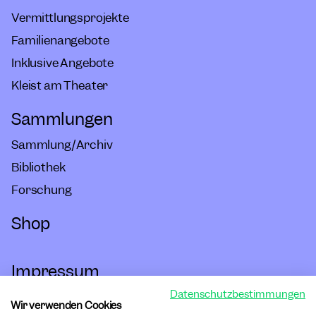
Vermittlungsprojekte
Familienangebote
Inklusive Angebote
Kleist am Theater
Sammlungen
Sammlung/Archiv
Bibliothek
Forschung
Shop
Impressum
Datenschutzbestimmungen
Hausordnung
Wir verwenden Cookies