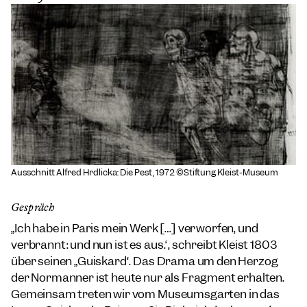
Ausschnitt Alfred Hrdlicka: Die Pest, 1972 ©Stiftung Kleist-Museum
Gespräch
„Ich habe in Paris mein Werk […] verworfen, und
verbrannt: und nun ist es aus.“, schreibt Kleist 1803
über seinen „
Guiskard“
. Das Drama um den Herzog
der Normänner ist heute nur als Fragment erhalten.
Gemeinsam treten wir vom Museumsgarten in das