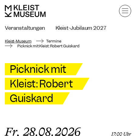
Veranstaltungen
Kleist-Jubiläum 2027
Kleist-Museum mieten
Kleist-Museum
Termine
Picknick mit Kleist: Robert Guiskard
Picknick mit
Kleist: Robert
Guiskard
Fr, 28.08.2026
17:00 Uhr