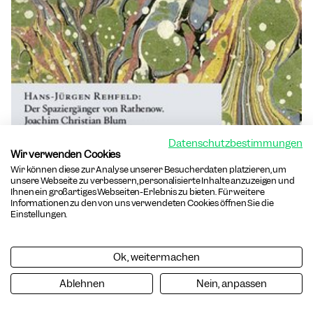
Datenschutzbestimmungen
Wir verwenden Cookies
Wir können diese zur Analyse unserer Besucherdaten platzieren, um
unsere Webseite zu verbessern, personalisierte Inhalte anzuzeigen und
Ihnen ein großartiges Webseiten-Erlebnis zu bieten. Für weitere
Informationen zu den von uns verwendeten Cookies öffnen Sie die
Einstellungen.
Hans-Jürgen Rehfeld: Der
Spaziergänger von Rathenow.
Joachim Christian Blum (1739–
Ok, weitermachen
1790) (6068)
Ablehnen
Nein, anpassen
Frankfurter Buntbücher Nr. 68