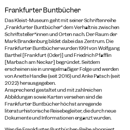
Frankfurter Buntbücher
Das Kleist-Museum geht mit seiner Schriftenreihe
„
Frankfurter Buntbücher
“ dem Verhältnis zwischen
Schriftsteller*innen und Orten nach. Der Raum der
Mark Brandenburg bildet dabei das Zentrum. Die
Frankfurter Buntbücher
wurden 1991 von Wolfgang
Barthel [Frankfurt (Oder)] und Friedrich Pfäfflin
[Marbach am Neckar] begründet. Seitdem
erscheinen sie in unregelmäßiger Folge und werden
von Anette Handke (seit 2016) und Anke Pätsch (seit
2022) herausgegeben.
Ansprechend gestaltet und mit zahlreichen
Abbildungen sowie Karten versehen sind die
Frankfurter Buntbücher
höchst anregende
literaturhistorische Reisebegleiter, die durch neue
Dokumente und Informationen ergänzt wurden.
Wer die
Frankfurter Buntbücher
-Reihe abonniert,