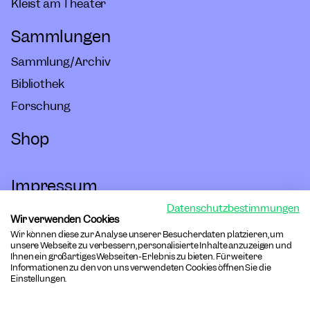
Kleist am Theater
Sammlungen
Sammlung/Archiv
Bibliothek
Forschung
Shop
Impressum
Datenschutzbestimmungen
Hausordnung
Wir verwenden Cookies
Wir können diese zur Analyse unserer Besucherdaten platzieren, um
Barrierefreiheit
unsere Webseite zu verbessern, personalisierte Inhalte anzuzeigen und
Ihnen ein großartiges Webseiten-Erlebnis zu bieten. Für weitere
Informationen zu den von uns verwendeten Cookies öffnen Sie die
Datenschutz
Einstellungen.
Cookies