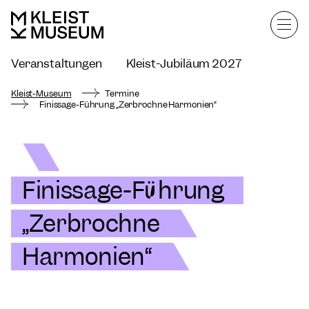
Veranstaltungen
Kleist-Jubiläum 2027
Kleist-Museum mieten
Kleist-Museum
Termine
Finissage-Führung „Zerbrochne Harmonien“
Finissage-Führung
„Zerbrochne
Harmonien“