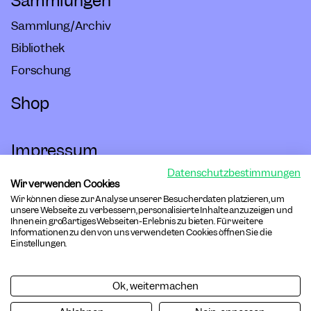
Sammlungen
Sammlung/Archiv
Bibliothek
Forschung
Shop
Impressum
Datenschutzbestimmungen
Hausordnung
Wir verwenden Cookies
Wir können diese zur Analyse unserer Besucherdaten platzieren, um
Barrierefreiheit
unsere Webseite zu verbessern, personalisierte Inhalte anzuzeigen und
Ihnen ein großartiges Webseiten-Erlebnis zu bieten. Für weitere
Informationen zu den von uns verwendeten Cookies öffnen Sie die
Datenschutz
Einstellungen.
Cookies
Ok, weitermachen
AGB Online-Shop