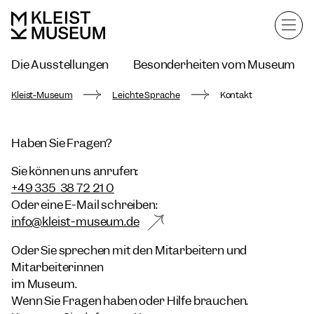
Die Ausstellungen
Besonderheiten vom Museum
Kontakt
Kleist-Museum
Leichte Sprache
Kontakt
Haben Sie Fragen?
Sie können uns anrufen:
+49 335 38 72 21 0
Oder eine E-Mail schreiben:
info@kleist-museum.de
Oder Sie sprechen mit den Mitarbeitern und
Mitarbeiterinnen
im Museum.
Wenn Sie Fragen haben oder Hilfe brauchen.