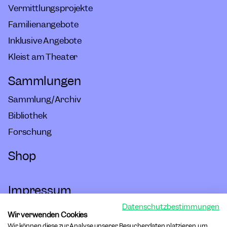
Vermittlungsprojekte
Familienangebote
Inklusive Angebote
Kleist am Theater
Sammlungen
Sammlung/Archiv
Bibliothek
Forschung
Shop
Impressum
Datenschutzbestimmungen
Hausordnung
Wir verwenden Cookies
Wir können diese zur Analyse unserer Besucherdaten platzieren, um